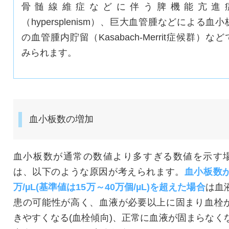
骨髄線維症などに伴う脾機能亢進
（hypersplenism）、巨大血管腫などによる血小
の血管腫内貯留（Kasabach-Merrit症候群）など
みられます。
血小板数の増加
血小板数が通常の数値より多すぎる数値を示す
は、以下のような原因が考えられます。
血小板数が
万/µL(基準値は15万～40万個/µL)を超えた場合
は血
患の可能性が高く、血液が必要以上に固まり血栓
きやすくなる(血栓傾向)、正常に血液が固まらなく