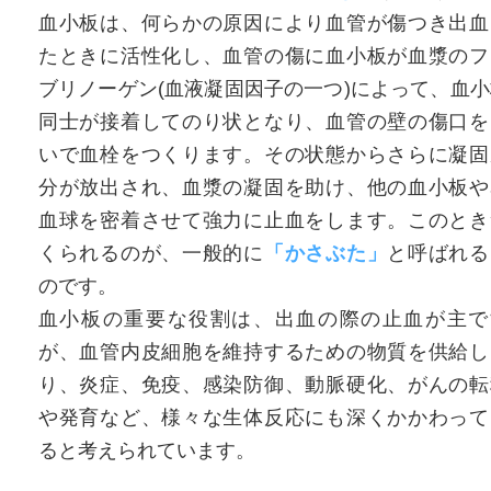
血小板は、何らかの原因により血管が傷つき出血
たときに活性化し、血管の傷に血小板が血漿のフ
ブリノーゲン(血液凝固因子の一つ)によって、血小
同士が接着してのり状となり、血管の壁の傷口を
いで血栓をつくります。その状態からさらに凝固
分が放出され、血漿の凝固を助け、他の血小板や
血球を密着させて強力に止血をします。このとき
くられるのが、一般的に
「かさぶた」
と呼ばれる
のです。
血小板の重要な役割は、出血の際の止血が主で
が、血管内皮細胞を維持するための物質を供給し
り、炎症、免疫、感染防御、動脈硬化、がんの転
や発育など、様々な生体反応にも深くかかわって
ると考えられています。