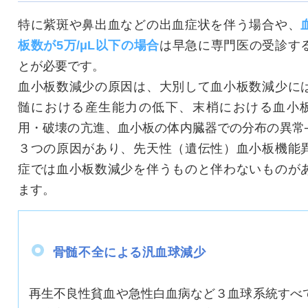
特に紫斑や鼻出血などの出血症状を伴う場合や、
板数が5万/μL以下の場合
は早急に専門医の受診す
とが必要です。
血小板数減少の原因は、大別して血小板数減少に
髄における産生能力の低下、末梢における血小
用・破壊の亢進、血小板の体内臓器での分布の異常
３つの原因があり、先天性（遺伝性）血小板機能
症では血小板数減少を伴うものと伴わないものが
ます。
骨髄不全による汎血球減少
再生不良性貧血や急性白血病など３血球系統すべ