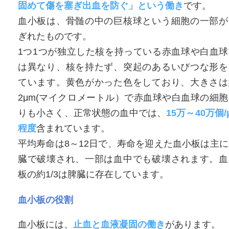
固めて傷を塞ぎ出血を防ぐ」という働き
です。
血小板は、骨髄の中の巨核球という細胞の一部が
ぎれたものです。
1つ1つが独立した核を持っている赤血球や白血球
は異なり、核を持たず、突起のあるいびつな形を
ています。黄色がかった色をしており、大きさは
2μm(マイクロメートル）で赤血球や白血球の細胞
りも小さく、正常状態の血中では、
15万～40万個/
程度
含まれています。
平均寿命は8～12日で、寿命を迎えた血小板は主に
臓で破壊され、一部は血中でも破壊されます。血
板の約1/3は脾臓に存在しています。
血小板の役割
血小板には、
止血と血液凝固の働き
があります。